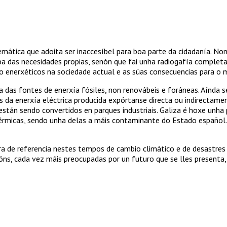
emática que adoita ser inaccesíbel para boa parte da cidadanía. Non
­riba das necesidades propias, senón que fai unha radiogafía com­ple
 ener­xéticos na sociedade actual e as súas consecuencias para o m
ia das fontes de enerxía fósiles, non renovábeis e foráneas. Aínda 
s da enerxía eléctrica producida expórtanse directa ou indirec­tame
están sendo convertidos en parques industriais. Galiza é hoxe unha 
 térmicas, sendo unha delas a máis contaminante do Estado es­pa­ño
bra de referencia nestes tempos de cambio climático e de desastres
cións, cada vez máis preocupadas por un futuro que se lles pre­senta