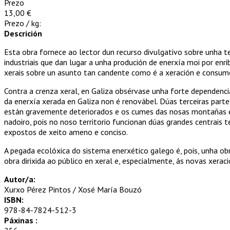
Prezo
13,00 €
Prezo / kg:
Descrición
Esta obra fornece ao lector dun recurso divulgativo sobre unha t
indus­triais que dan lugar a unha produción de enerxía moi por en
xerais sobre un asunto tan candente como é a xeración e consumo
Contra a crenza xeral, en Galiza obsérvase unha forte de­pen­denc
da enerxía xerada en Galiza non é renovábel. Dúas ter­ceiras parte
están gra­­­vemente dete­rio­rados e os cumes das nosas mon­tañas 
nadoiro, pois no noso territorio funcionan dúas grandes centrais
expostos de xeito ameno e conciso.
A pegada ecolóxica do sistema enerxético galego é, pois, unha o
obra dirixida ao público en xeral e, especialmente, ás novas xe­ra­
Autor/a:
Xurxo Pérez Pintos / Xosé María Bouzó
ISBN:
978-84-7824-512-3
Páxinas :