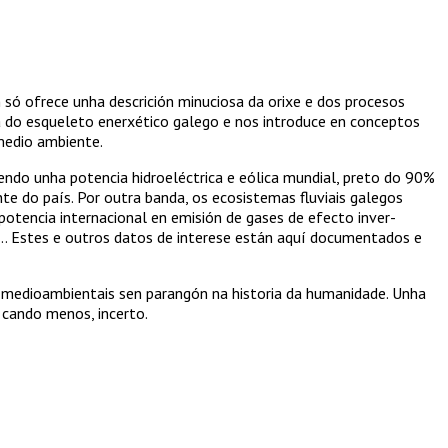
 só ofrece unha descrición minuciosa da orixe e dos procesos
ta do esqueleto enerxético galego e nos introduce en con­ceptos
e­dio ambiente.
sendo unha potencia hidroeléctrica e eólica mundial, preto do 90%
nte do país. Por outra banda, os ecosistemas fluviais galegos
potencia internacional en emisión de gases de efecto in­ver­
l… Estes e outros datos de interese están aquí docu­men­tados e
 me­dioambientais sen parangón na historia da humanidade. Unha
, cando menos, incerto.