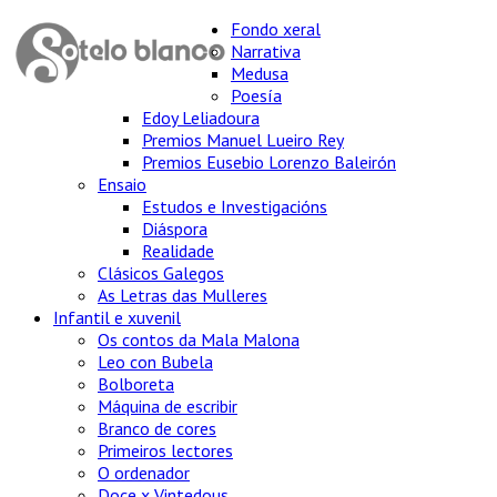
Fondo xeral
Narrativa
Medusa
Poesía
Edoy Leliadoura
Premios Manuel Lueiro Rey
Premios Eusebio Lorenzo Baleirón
Ensaio
Estudos e Investigacións
Diáspora
Realidade
Clásicos Galegos
As Letras das Mulleres
Infantil e xuvenil
Os contos da Mala Malona
Leo con Bubela
Bolboreta
Máquina de escribir
Branco de cores
Primeiros lectores
O ordenador
Doce x Vintedous