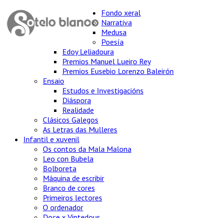
Fondo xeral
Narrativa
Medusa
Poesía
Edoy Leliadoura
Premios Manuel Lueiro Rey
Premios Eusebio Lorenzo Baleirón
Ensaio
Estudos e Investigacións
Diáspora
Realidade
Clásicos Galegos
As Letras das Mulleres
Infantil e xuvenil
Os contos da Mala Malona
Leo con Bubela
Bolboreta
Máquina de escribir
Branco de cores
Primeiros lectores
O ordenador
Doce x Vintedous