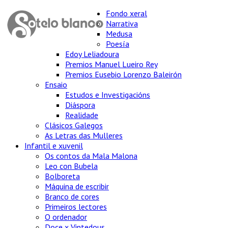
Fondo xeral
Narrativa
Medusa
Poesía
Edoy Leliadoura
Premios Manuel Lueiro Rey
Premios Eusebio Lorenzo Baleirón
Ensaio
Estudos e Investigacións
Diáspora
Realidade
Clásicos Galegos
As Letras das Mulleres
Infantil e xuvenil
Os contos da Mala Malona
Leo con Bubela
Bolboreta
Máquina de escribir
Branco de cores
Primeiros lectores
O ordenador
Doce x Vintedous