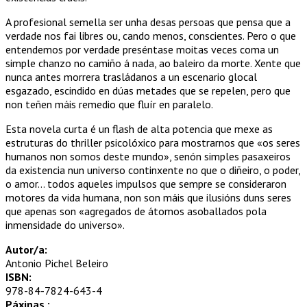
A profesional semella ser unha desas persoas que pensa que a
verdade nos fai libres ou, cando menos, conscientes. Pero o que
entendemos por verdade preséntase moitas veces coma un
simple chanzo no camiño á nada, ao baleiro da morte. Xente que
nunca antes morrera trasládanos a un escenario glocal
esgazado, escindido en dúas metades que se repelen, pero que
non teñen máis remedio que fluír en paralelo.
Esta novela curta é un flash de alta potencia que mexe as
estruturas do thriller psicolóxico para mostrarnos que «os seres
humanos non somos deste mundo», senón simples pasaxeiros
da existencia nun universo continxente no que o diñeiro, o poder,
o amor… todos aqueles impulsos que sempre se consideraron
motores da vida humana, non son máis que ilusións duns seres
que apenas son «agregados de átomos asoballados pola
inmensidade do universo».
Autor/a:
Antonio Pichel Beleiro
ISBN:
978-84-7824-643-4
Páxinas :