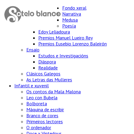
Fondo xeral
Narrativa
Medusa
Poesía
Edoy Leliadoura
Premios Manuel Lueiro Rey
Premios Eusebio Lorenzo Baleirón
Ensaio
Estudos e Investigacións
Diáspora
Realidade
Clásicos Galegos
As Letras das Mulleres
Infantil e xuvenil
Os contos da Mala Malona
Leo con Bubela
Bolboreta
Máquina de escribir
Branco de cores
Primeiros lectores
O ordenador
Doce x Vintedous