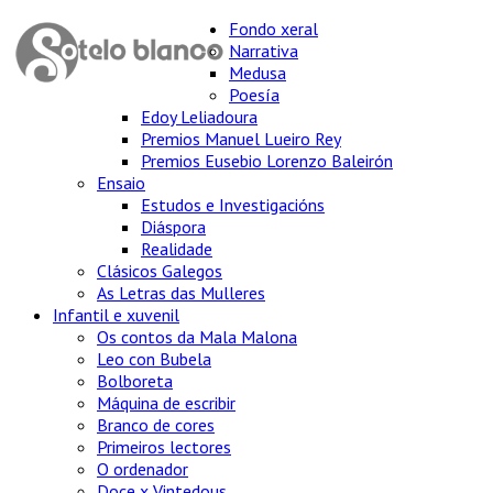
Fondo xeral
Narrativa
Medusa
Poesía
Edoy Leliadoura
Premios Manuel Lueiro Rey
Premios Eusebio Lorenzo Baleirón
Ensaio
Estudos e Investigacións
Diáspora
Realidade
Clásicos Galegos
As Letras das Mulleres
Infantil e xuvenil
Os contos da Mala Malona
Leo con Bubela
Bolboreta
Máquina de escribir
Branco de cores
Primeiros lectores
O ordenador
Doce x Vintedous