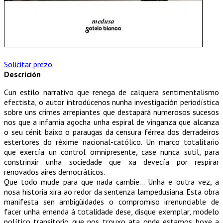
Solicitar prezo
Descrición
Cun estilo narrativo que renega de calquera sentimentalismo
efectista, o autor introdúcenos nunha investigación periodística
sobre uns crimes arrepiantes que destapará numerosos sucesos
nos que a infamia agocha unha espiral de vinganza que alcanza
o seu cénit baixo o paraugas da censura férrea dos derradeiros
estertores do réxime nacional-católico. Un marco totalitario
que exercía un control omnipresente, case nunca sutil, para
constrinxir unha sociedade que xa devecía por respirar
renovados aires democráticos.
Que todo mude para que nada cambie… Unha e outra vez, a
nosa historia xira ao redor da sentenza lampedusiana. Esta obra
manifesta sen ambigüidades o compromiso irrenunciable de
facer unha emenda á totalidade dese, disque exemplar, modelo
político transitorio que nos trouxo ata onde estamos hoxe a