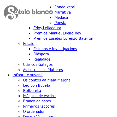
Fondo xeral
Narrativa
Medusa
Poesía
Edoy Leliadoura
Premios Manuel Lueiro Rey
Premios Eusebio Lorenzo Baleirón
Ensaio
Estudos e Investigacións
Diáspora
Realidade
Clásicos Galegos
As Letras das Mulleres
Infantil e xuvenil
Os contos da Mala Malona
Leo con Bubela
Bolboreta
Máquina de escribir
Branco de cores
Primeiros lectores
O ordenador
Doce x Vintedous