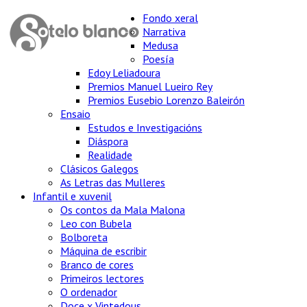
Fondo xeral
Narrativa
Medusa
Poesía
Edoy Leliadoura
Premios Manuel Lueiro Rey
Premios Eusebio Lorenzo Baleirón
Ensaio
Estudos e Investigacións
Diáspora
Realidade
Clásicos Galegos
As Letras das Mulleres
Infantil e xuvenil
Os contos da Mala Malona
Leo con Bubela
Bolboreta
Máquina de escribir
Branco de cores
Primeiros lectores
O ordenador
Doce x Vintedous