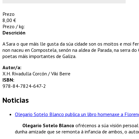
Prezo
8,00 €
Prezo / kg:
Descrición
A Sara o que máis lle gusta da súa cidade son os moitos e moi f
non naceu en Compostela, senón na aldea de Parada, na serra do 
poetas máis importantes de Galiza.
Autor/a:
X.H. Rivadulla Corcón / Viki Berre
ISBN:
978-84-7824-647-2
Noticias
Olegario Sotelo Blanco publica un libro homenaxe a Florenc
Olegario Sotelo Blanco
ofrécenos a súa visión persoal 
dunha amizade que se remonta á infancia de ambos, o autor.