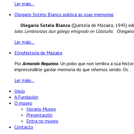
Ler máis...
Olegario Sotelo Blanco publica as súas memorias
Olegario Sotelo Blanco
(Quintela de Mazaira, 1945) edi
lobo. Lembranzas dun galego emigrado en Cataluña
. Olegario
Ler máis...
Etnohistoria de Mazaira
Por
Armando Requeixo
. Un pobo que non lembra a súa histori
imprescindible gardar memoria do que viñemos sendo. Os...
Ler máis...
Inicio
A Fundación
O museo
Horario Museo
Presentación
Entra no museo
Contacto