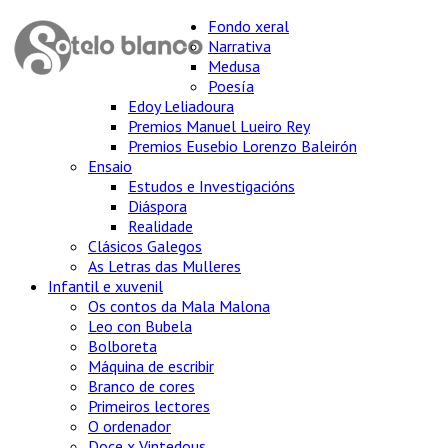
Fondo xeral
Narrativa
Medusa
Poesía
Edoy Leliadoura
Premios Manuel Lueiro Rey
Premios Eusebio Lorenzo Baleirón
Ensaio
Estudos e Investigacións
Diáspora
Realidade
Clásicos Galegos
As Letras das Mulleres
Infantil e xuvenil
Os contos da Mala Malona
Leo con Bubela
Bolboreta
Máquina de escribir
Branco de cores
Primeiros lectores
O ordenador
Doce x Vintedous