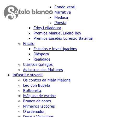
Fondo xeral
Narrativa
Medusa
Poesía
Edoy Leliadoura
Premios Manuel Lueiro Rey
Premios Eusebio Lorenzo Baleirón
Ensaio
Estudos e Investigacións
Diáspora
Realidade
Clásicos Galegos
As Letras das Mulleres
Infantil e xuvenil
Os contos da Mala Malona
Leo con Bubela
Bolboreta
Máquina de escribir
Branco de cores
Primeiros lectores
O ordenador
Doce x Vintedous