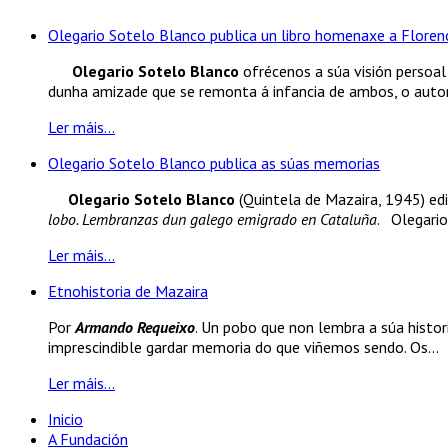
Olegario Sotelo Blanco publica un libro homenaxe a Florenc
Olegario Sotelo Blanco
ofrécenos a súa visión persoal 
dunha amizade que se remonta á infancia de ambos, o autor.
Ler máis...
Olegario Sotelo Blanco publica as súas memorias
Olegario Sotelo Blanco
(Quintela de Mazaira, 1945) edi
lobo. Lembranzas dun galego emigrado en Cataluña
. Olegario
Ler máis...
Etnohistoria de Mazaira
Por
Armando Requeixo
. Un pobo que non lembra a súa histori
imprescindible gardar memoria do que viñemos sendo. Os...
Ler máis...
Inicio
A Fundación