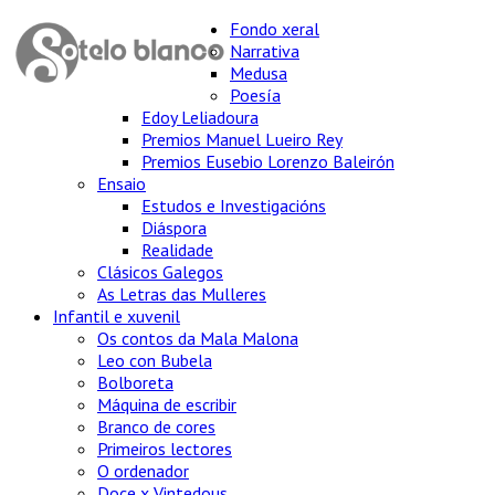
Fondo xeral
Narrativa
Medusa
Poesía
Edoy Leliadoura
Premios Manuel Lueiro Rey
Premios Eusebio Lorenzo Baleirón
Ensaio
Estudos e Investigacións
Diáspora
Realidade
Clásicos Galegos
As Letras das Mulleres
Infantil e xuvenil
Os contos da Mala Malona
Leo con Bubela
Bolboreta
Máquina de escribir
Branco de cores
Primeiros lectores
O ordenador
Doce x Vintedous