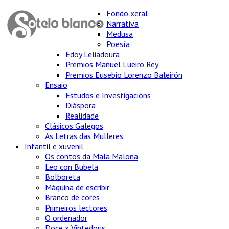
Fondo xeral
Narrativa
Medusa
Poesía
Edoy Leliadoura
Premios Manuel Lueiro Rey
Premios Eusebio Lorenzo Baleirón
Ensaio
Estudos e Investigacións
Diáspora
Realidade
Clásicos Galegos
As Letras das Mulleres
Infantil e xuvenil
Os contos da Mala Malona
Leo con Bubela
Bolboreta
Máquina de escribir
Branco de cores
Primeiros lectores
O ordenador
Doce x Vintedous