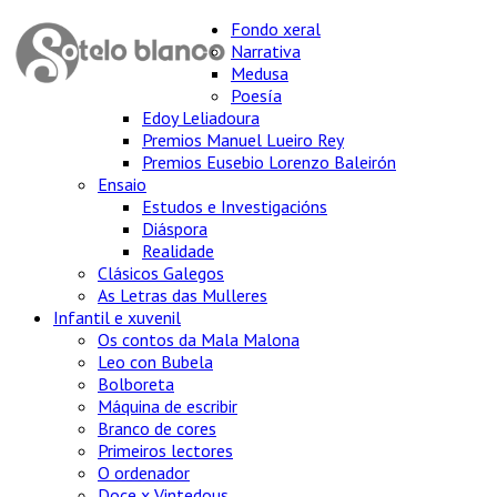
Fondo xeral
Narrativa
Medusa
Poesía
Edoy Leliadoura
Premios Manuel Lueiro Rey
Premios Eusebio Lorenzo Baleirón
Ensaio
Estudos e Investigacións
Diáspora
Realidade
Clásicos Galegos
As Letras das Mulleres
Infantil e xuvenil
Os contos da Mala Malona
Leo con Bubela
Bolboreta
Máquina de escribir
Branco de cores
Primeiros lectores
O ordenador
Doce x Vintedous