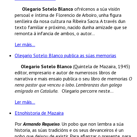
Olegario Sotelo Blanco
ofrécenos a súa visión
persoal e íntima de Florencio de Arboiro, unha figura
senlleira da nosa cultura na Ribeira Sacra. A través dun
texto familiar e próximo, nacido dunha amizade que se
remonta á infancia de ambos, o autor...
Ler máis...
Olegario Sotelo Blanco publica as súas memorias
Olegario Sotelo Blanco
(Quintela de Mazaira, 1945)
editor, empresario e autor de numerosos libros de
narrativa e mais ensaio publica o seu libro de memorias
O
neno pastor que venceu o lobo. Lembranzas dun galego
emigrado en Cataluña
. Olegario percorre neste...
Ler máis...
Etnohistoria de Mazaira
Por
Armando Requeixo
. Un pobo que non lembra a súa
historia, as súas tradicións e os seus devanceiros é un
pobo que deixou de existir. Para afianzar o presente, para