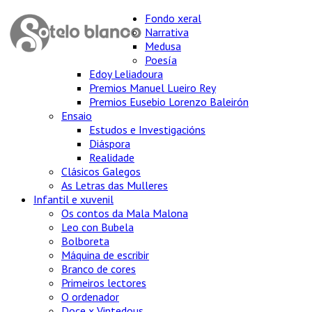
Fondo xeral
Narrativa
Medusa
Poesía
Edoy Leliadoura
Premios Manuel Lueiro Rey
Premios Eusebio Lorenzo Baleirón
Ensaio
Estudos e Investigacións
Diáspora
Realidade
Clásicos Galegos
As Letras das Mulleres
Infantil e xuvenil
Os contos da Mala Malona
Leo con Bubela
Bolboreta
Máquina de escribir
Branco de cores
Primeiros lectores
O ordenador
Doce x Vintedous