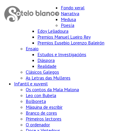
Fondo xeral
Narrativa
Medusa
Poesía
Edoy Leliadoura
Premios Manuel Lueiro Rey
Premios Eusebio Lorenzo Baleirón
Ensaio
Estudos e Investigacións
Diáspora
Realidade
Clásicos Galegos
As Letras das Mulleres
Infantil e xuvenil
Os contos da Mala Malona
Leo con Bubela
Bolboreta
Máquina de escribir
Branco de cores
Primeiros lectores
O ordenador
Doce x Vintedous