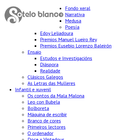
Fondo xeral
Narrativa
Medusa
Poesía
Edoy Leliadoura
Premios Manuel Lueiro Rey
Premios Eusebio Lorenzo Baleirón
Ensaio
Estudos e Investigacións
Diáspora
Realidade
Clásicos Galegos
As Letras das Mulleres
Infantil e xuvenil
Os contos da Mala Malona
Leo con Bubela
Bolboreta
Máquina de escribir
Branco de cores
Primeiros lectores
O ordenador
Doce x Vintedous