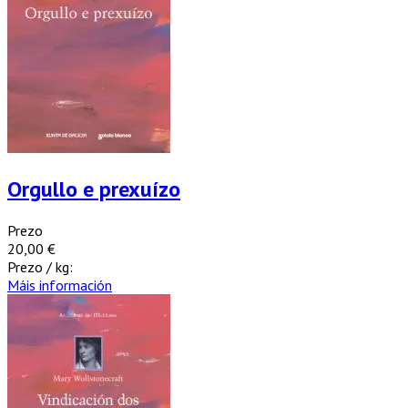
Orgullo e prexuízo
Prezo
20,00 €
Prezo / kg:
Máis información