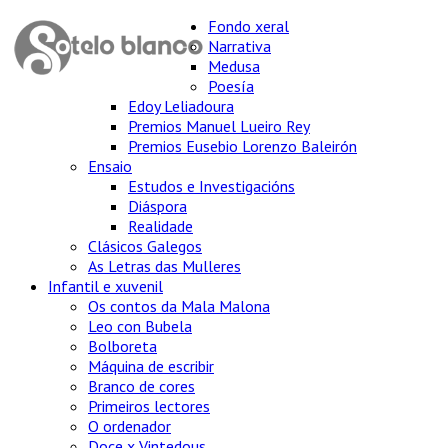
Fondo xeral
Narrativa
Medusa
Poesía
Edoy Leliadoura
Premios Manuel Lueiro Rey
Premios Eusebio Lorenzo Baleirón
Ensaio
Estudos e Investigacións
Diáspora
Realidade
Clásicos Galegos
As Letras das Mulleres
Infantil e xuvenil
Os contos da Mala Malona
Leo con Bubela
Bolboreta
Máquina de escribir
Branco de cores
Primeiros lectores
O ordenador
Doce x Vintedous