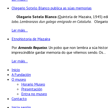
Olegario Sotelo Blanco publica as súas memorias
Olegario Sotelo Blanco
(Quintela de Mazaira, 1945) edi
lobo. Lembranzas dun galego emigrado en Cataluña
. Olegario
Ler máis...
Etnohistoria de Mazaira
Por
Armando Requeixo
. Un pobo que non lembra a súa histori
imprescindible gardar memoria do que viñemos sendo. Os...
Ler máis...
Inicio
A Fundación
O museo
Horario Museo
Presentación
Entra no museo
Contacto
Inicia sesión