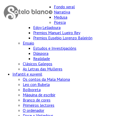
Fondo xeral
Narrativa
Medusa
Poesía
Edoy Leliadoura
Premios Manuel Lueiro Rey
Premios Eusebio Lorenzo Baleirón
Ensaio
Estudos e Investigacións
Diáspora
Realidade
Clásicos Galegos
As Letras das Mulleres
Infantil e xuvenil
Os contos da Mala Malona
Leo con Bubela
Bolboreta
Máquina de escribir
Branco de cores
Primeiros lectores
O ordenador
Doce x Vintedous