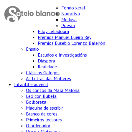
Fondo xeral
Narrativa
Medusa
Poesía
Edoy Leliadoura
Premios Manuel Lueiro Rey
Premios Eusebio Lorenzo Baleirón
Ensaio
Estudos e Investigacións
Diáspora
Realidade
Clásicos Galegos
As Letras das Mulleres
Infantil e xuvenil
Os contos da Mala Malona
Leo con Bubela
Bolboreta
Máquina de escribir
Branco de cores
Primeiros lectores
O ordenador
Doce x Vintedous