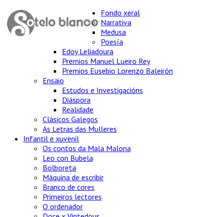
Fondo xeral
Narrativa
Medusa
Poesía
Edoy Leliadoura
Premios Manuel Lueiro Rey
Premios Eusebio Lorenzo Baleirón
Ensaio
Estudos e Investigacións
Diáspora
Realidade
Clásicos Galegos
As Letras das Mulleres
Infantil e xuvenil
Os contos da Mala Malona
Leo con Bubela
Bolboreta
Máquina de escribir
Branco de cores
Primeiros lectores
O ordenador
Doce x Vintedous