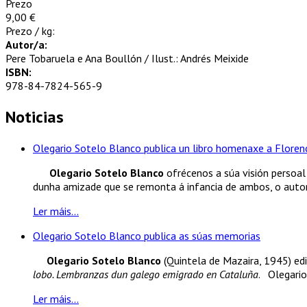
Prezo
9,00 €
Prezo / kg:
Autor/a:
Pere Tobaruela e Ana Boullón / Ilust.: Andrés Meixide
ISBN:
978-84-7824-565-9
Noticias
Olegario Sotelo Blanco publica un libro homenaxe a Florenc
Olegario Sotelo Blanco
ofrécenos a súa visión persoal 
dunha amizade que se remonta á infancia de ambos, o autor.
Ler máis...
Olegario Sotelo Blanco publica as súas memorias
Olegario Sotelo Blanco
(Quintela de Mazaira, 1945) edi
lobo. Lembranzas dun galego emigrado en Cataluña
. Olegario
Ler máis...