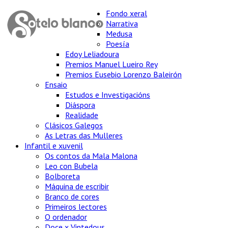
Fondo xeral
Narrativa
Medusa
Poesía
Edoy Leliadoura
Premios Manuel Lueiro Rey
Premios Eusebio Lorenzo Baleirón
Ensaio
Estudos e Investigacións
Diáspora
Realidade
Clásicos Galegos
As Letras das Mulleres
Infantil e xuvenil
Os contos da Mala Malona
Leo con Bubela
Bolboreta
Máquina de escribir
Branco de cores
Primeiros lectores
O ordenador
Doce x Vintedous