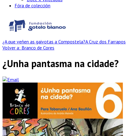
Fóra de colección
¿A que veñen as gaivotas a Compostela?
A Cruz dos Farrapos
Volver a: Branco de Cores
¿Unha pantasma na cidade?