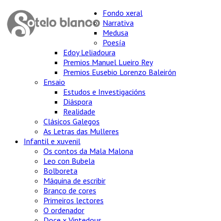
Fondo xeral
Narrativa
Medusa
Poesía
Edoy Leliadoura
Premios Manuel Lueiro Rey
Premios Eusebio Lorenzo Baleirón
Ensaio
Estudos e Investigacións
Diáspora
Realidade
Clásicos Galegos
As Letras das Mulleres
Infantil e xuvenil
Os contos da Mala Malona
Leo con Bubela
Bolboreta
Máquina de escribir
Branco de cores
Primeiros lectores
O ordenador
Doce x Vintedous