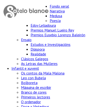
Fondo xeral
Narrativa
Medusa
Poesía
Edoy Leliadoura
Premios Manuel Lueiro Rey
Premios Eusebio Lorenzo Baleirón
Ensaio
Estudos e Investigacións
Diáspora
Realidade
Clásicos Galegos
As Letras das Mulleres
Infantil e xuvenil
Os contos da Mala Malona
Leo con Bubela
Bolboreta
Máquina de escribir
Branco de cores
Primeiros lectores
O ordenador
Doce x Vintedous