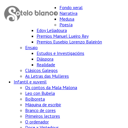
Fondo xeral
Narrativa
Medusa
Poesía
Edoy Leliadoura
Premios Manuel Lueiro Rey
Premios Eusebio Lorenzo Baleirón
Ensaio
Estudos e Investigacións
Diáspora
Realidade
Clásicos Galegos
As Letras das Mulleres
Infantil e xuvenil
Os contos da Mala Malona
Leo con Bubela
Bolboreta
Máquina de escribir
Branco de cores
Primeiros lectores
O ordenador
Doce x Vintedous