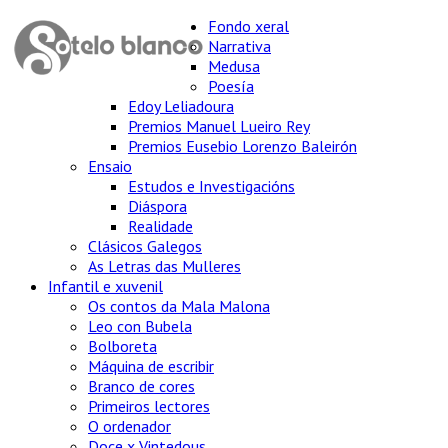
Fondo xeral
Narrativa
Medusa
Poesía
Edoy Leliadoura
Premios Manuel Lueiro Rey
Premios Eusebio Lorenzo Baleirón
Ensaio
Estudos e Investigacións
Diáspora
Realidade
Clásicos Galegos
As Letras das Mulleres
Infantil e xuvenil
Os contos da Mala Malona
Leo con Bubela
Bolboreta
Máquina de escribir
Branco de cores
Primeiros lectores
O ordenador
Doce x Vintedous