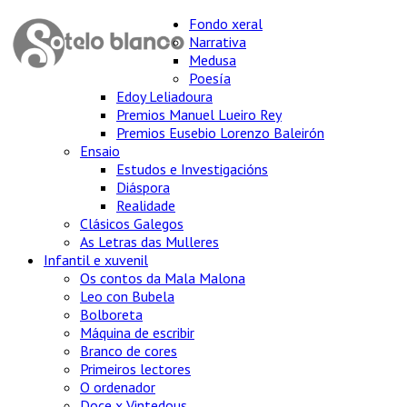
Fondo xeral
Narrativa
Medusa
Poesía
Edoy Leliadoura
Premios Manuel Lueiro Rey
Premios Eusebio Lorenzo Baleirón
Ensaio
Estudos e Investigacións
Diáspora
Realidade
Clásicos Galegos
As Letras das Mulleres
Infantil e xuvenil
Os contos da Mala Malona
Leo con Bubela
Bolboreta
Máquina de escribir
Branco de cores
Primeiros lectores
O ordenador
Doce x Vintedous