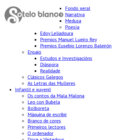
Fondo xeral
Narrativa
Medusa
Poesía
Edoy Leliadoura
Premios Manuel Lueiro Rey
Premios Eusebio Lorenzo Baleirón
Ensaio
Estudos e Investigacións
Diáspora
Realidade
Clásicos Galegos
As Letras das Mulleres
Infantil e xuvenil
Os contos da Mala Malona
Leo con Bubela
Bolboreta
Máquina de escribir
Branco de cores
Primeiros lectores
O ordenador
Doce x Vintedous