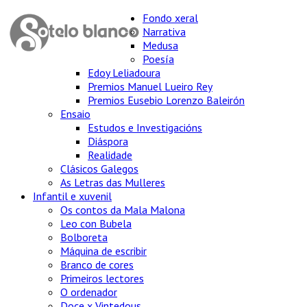
Fondo xeral
Narrativa
Medusa
Poesía
Edoy Leliadoura
Premios Manuel Lueiro Rey
Premios Eusebio Lorenzo Baleirón
Ensaio
Estudos e Investigacións
Diáspora
Realidade
Clásicos Galegos
As Letras das Mulleres
Infantil e xuvenil
Os contos da Mala Malona
Leo con Bubela
Bolboreta
Máquina de escribir
Branco de cores
Primeiros lectores
O ordenador
Doce x Vintedous