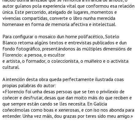
autor guíanos pola experiencia vital que conformou esa relación
única. Este percorrido, ateigado de lugares, momentos e
vivencias compartidas, converte o libro nunha merecida
homenaxe en forma de memoria afectiva e intelectual.
Para configurar o mosaico dun home polifacético, Sotelo
Blanco retoma algúns textos e entrevistas publicados e dun
fondo fotográfico, presentándonos ás múltiples dimensións de
Florencio: a persoa, o escultor
e artista, o formador, o coleccionista, o muiñeiro e o activista
cultural.
A intención desta obra queda perfectamente ilustrada coas
propias palabras do autor:
«Florencio foi unha desas persoas que se ten o privilexio de
coñecer e desfrutar, desas que dan moito máis do que reciben e
que sempre están cando se lles necesita. En Galicia
coñecémolas como boas e xenerosas, e con iso nos abonda para
entender. Unha vez máis, dou grazas por teres sido meu amigo.»