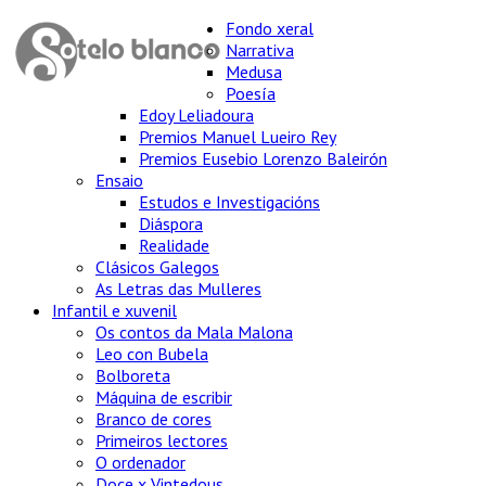
Fondo xeral
Narrativa
Medusa
Poesía
Edoy Leliadoura
Premios Manuel Lueiro Rey
Premios Eusebio Lorenzo Baleirón
Ensaio
Estudos e Investigacións
Diáspora
Realidade
Clásicos Galegos
As Letras das Mulleres
Infantil e xuvenil
Os contos da Mala Malona
Leo con Bubela
Bolboreta
Máquina de escribir
Branco de cores
Primeiros lectores
O ordenador
Doce x Vintedous